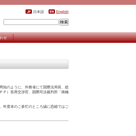
日本語
English
わせ
周知のように、外務省にて国際法局長、総
ＰＰ）首席交渉官、国際司法裁判所「南極
。年度末のご多忙のところ誠に恐縮ではご