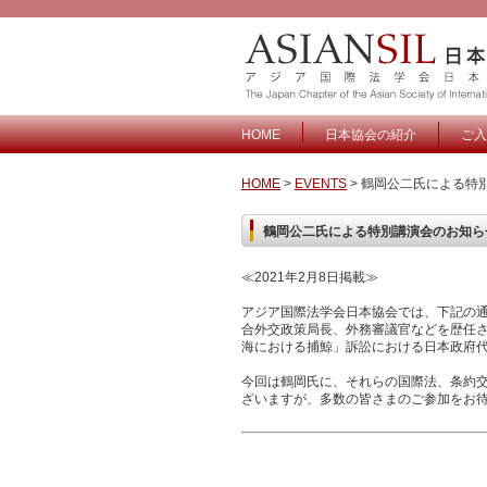
HOME
日本協会の紹介
ご入
HOME
>
EVENTS
> 鶴岡公二氏による特
鶴岡公二氏による特別講演会のお知らせ
≪2021年2月8日掲載≫
アジア国際法学会日本協会では、下記の
合外交政策局長、外務審議官などを歴任
海における捕鯨」訴訟における日本政府
今回は鶴岡氏に、それらの国際法、条約
ざいますが、多数の皆さまのご参加をお