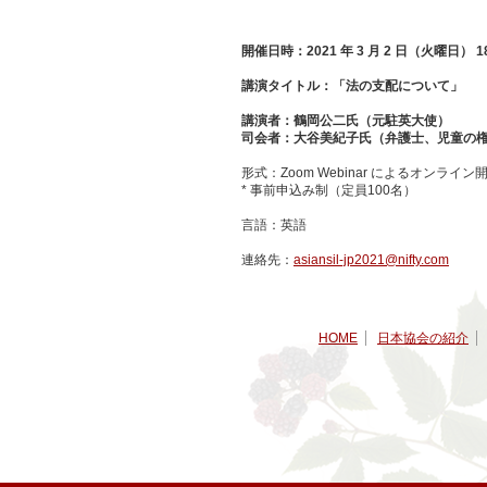
開催日時：2021 年 3 月 2 日（火曜日） 18
講演タイトル：「法の支配について」
講演者：鶴岡公二氏（元駐英大使）
司会者：大谷美紀子氏（弁護士、児童の
形式：Zoom Webinar によるオンライン
* 事前申込み制（定員100名）
言語：英語
連絡先：
asiansil-jp2021@nifty.com
HOME
日本協会の紹介