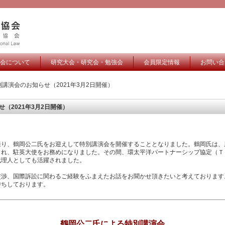
会について
研究大会・研究会・勉強会
会員限定情報
お問い合
別講演会のお知らせ（2021年3月2日開催）
（2021年3月2日開催）
通り、鶴岡公二氏をお迎えして特別講演会を開催することとなりました。鶴岡氏は、
され、駐英大使をお務めになりました。その間、環太平洋パートナーシップ協定（Ｔ
代理人としても活躍されました。
交渉、国際訴訟に関わるご経験をふまえたお話をお聞かせ頂きたいと考えております
待ちしております。
鶴岡公二氏による特別講演会