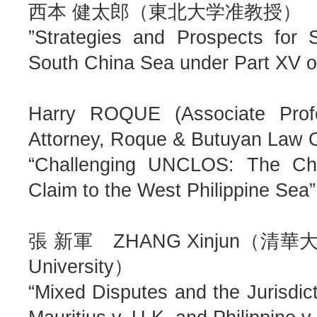
西本 健太郎（東北大学准教授）
”Strategies and Prospects for 
South China Sea under Part XV
Harry ROQUE (Associate Profes
Attorney, Roque & Butuyan Law O
“Challenging UNCLOS: The Chin
Claim to the West Philippine Sea”
張 新軍 ZHANG Xinjun（清華大学副教
University）
“Mixed Disputes and the Jurisdic